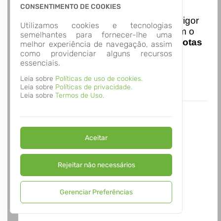
Nota Nacional
CONSENTIMENTO DE COOKIES
I
niciando em
01/01/2026
entra em vigor
Utilizamos cookies e tecnologias
a obrigatoriedade de integração com o
semelhantes para fornecer-lhe uma
Ambiente de Dados Nacional das
Notas
melhor experiência de navegação, assim
de Serviço Eletrônicas
com isso
como providenciar alguns recursos
essenciais.
entraram em vigor
novas regras,
acesse o link abaixo e saiba mais.
Leia sobre
Políticas de uso de cookies.
Autoatendimento - MUNICIPIO DE RIO
Leia sobre
Políticas de privacidade.
NEGRO
Leia sobre
Termos de Uso.
Aceitar
Rejeitar não necessários
Gerenciar Preferências