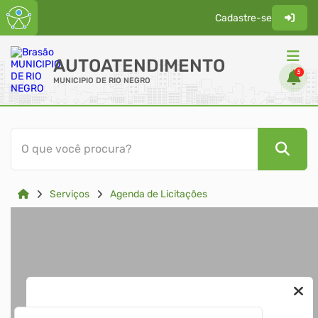
Cadastre-se
AUTOATENDIMENTO
3
MUNICIPIO DE RIO NEGRO
ACESSO RÁPIDO
O que você procura?
Acessibilidade
Cidadão
Serviços
Agenda de Licitações
Transparência