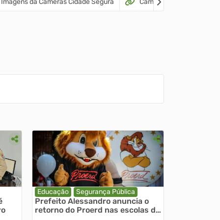
e Imagens da Câmeras Cidade Segura
Câmeras Online
D
Educação
Segurança Pública
é
Prefeito Alessandro anuncia o
ro
retorno do Proerd nas escolas de
Rio Negro